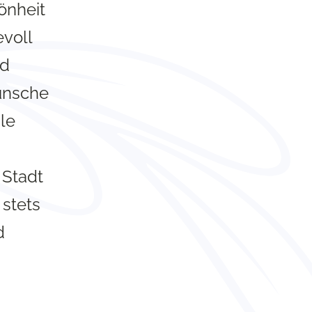
önheit
evoll
nd
ünsche
ale
 Stadt
 stets
d