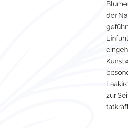
Blumen
der Na
geführ
Einfüh
eingeht
Kunstw
besond
Laakir
zur Se
tatkräf