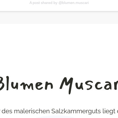
A post shared by @blumen.muscari
Blumen Muscar
 des malerischen Salzkammerguts liegt